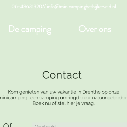
06-48631320//
info@minicampinghethijkerveld.nl
De camping
Over ons
Contact
Kom genieten van uw vakantie in Drenthe op onze
minicamping, een camping omringd door natuurgebieden
Boek nu of stel hier je vraag.
! Of